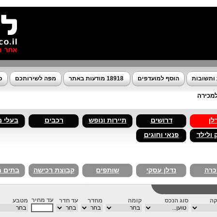
ותשובות
הוסף למועדפים
18918 מודעות באתר
מפה לשירותכם
כ
למכירה
לן
דרושים
תיירות ונופש
רכבים
בעלי 
 ולילד
פנאי וחוגים
רה
נדלן עסקי
שותפים
קבוצת רכישה
בתים 
עד מחיר
קה
סוג הנכס
קומה
מחדר
עד חדר
מטבע